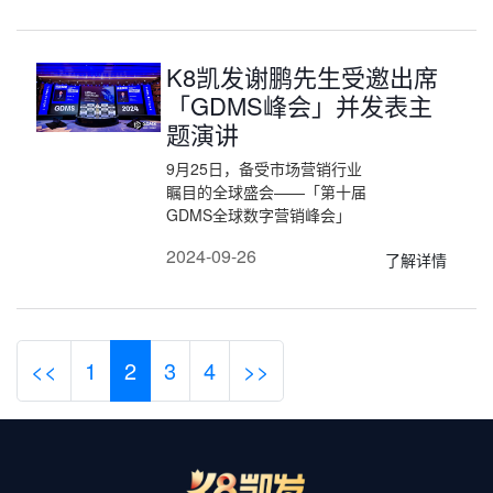
准及公共服务方案”的闭门研
讨会。作为数字广告领域的领
军企业之一，K8凯发有幸被
K8凯发谢鹏先生受邀出席
邀请参与此次重要会议，公司
代表媒介采购负责人赖春华女
「GDMS峰会」并发表主
士、产品总监张国鹏先生以及
题演讲
出席了会议，并积极支持中广
协推动中国版 ads.txt/app-
9月25日，备受市场营销行业
ads.txt 和 sellers.json 标准的
瞩目的全球盛会——「第十届
制定工作，共同促进中国广告
GDMS全球数字营销峰会」
行业的正向成长和持续进步。
（The 10th Global Digital
2024-09-26
了解详情
Marketing Summit）在上海
隆重开启。当天下午，K8凯
发联合创始人兼COO谢鹏先
生受GDMS组委会之邀出席峰
会主论坛，与其他120+位全
<<
1
2
3
4
>>
球范围内极具影响力的市场营
销领袖共赴GDMS十年之约，
面向5000名参会的营销人发
表了“六个案例：驱动业务增
长的AI营销决策能力建设”精
彩演讲。