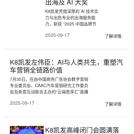
出海及 AI 大奖
发的“2025年度卓越人工智能
赋能服务商奖”，再次夯实其
K8凯发凭借深厚的 AI 技术实
在亚太零售数字化赛道的领军
力与出色专业的出海服务能
地位。
力，斩获 “2025 中国品牌节
金谱奖・出海企业服务商行业
2025-09-17
了解详情
领先品牌”“2025 中国人工智
能 100 强” 等多项重磅奖项。
其创始人兼 CEO 黄晓南荣膺
“2025 中国品牌 AI 行业领军
K8凯发左伟臣：AI与人类共生，重塑汽
人物” 称号。未来，K8凯发将
紧跟时代步伐，持续聚焦 “AI
车营销全链路价值
与出海”—— 这一方向高度契
7月30日，在由中国商务广告协会数字营销
合时代脉搏与中国品牌发展的
专业委员会、CAAC汽车营销研究工作委员
迫切需求，旨在汇聚智慧力量
会及新意互动联合主办的“云端思享汇”直播
破解发展阻碍，为中国品牌赋
中，K8凯发汽车行业事业部总经理左伟臣
能。
2025-09-17
了解详情
先生围绕“AI与人类：对立，还是共生？
——汽车营销的AI未来探讨”的主题，深入
解析了AI在汽车营销领域的实践路径与进化
方向，强调AI与人类的共生关系将成为行业
K8凯发高峰闭门会圆满落
发展的核心驱动力。