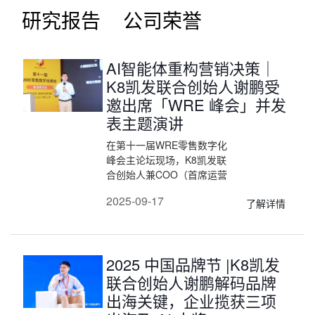
研究报告
公司荣誉
AI智能体重构营销决策｜
K8凯发联合创始人谢鹏受
邀出席「WRE 峰会」并发
表主题演讲
在第十一届WRE零售数字化
峰会主论坛现场，K8凯发联
合创始人兼COO（首席运营
官）谢鹏先生发表题为《AI智
2025-09-17
了解详情
能体重构营销决策》的行业前
瞻演讲，系统阐释新一代的
“智能体（Agent）驱动营销决
策”的模式，并当场演示了多
2025 中国品牌节 |K8凯发
个营销与销售场景下的智能体
运行。峰会同期，K8凯发凭
联合创始人谢鹏解码品牌
借在AI营销领域的持续创新与
出海关键，企业揽获三项
标杆级落地能力，荣膺大会颁