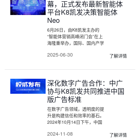
幕，正式发布最新智能体
平台K8凯发决策智能体
Neo
6月26日，由K8凯发主办的
“智能体营销高峰闭门会”在上
海隆重举办，国际、国内产学
研各界权威专家以及来自快
2025-06-30
了解详情
消、美妆、奢侈品、保健与医
药、汽车等领域的200余位营
销高管及合作伙伴齐聚一堂，
围绕“AI 智能体如何在企业落
深化数字广告合作：中广
地”的主题进行深度探讨，K8
凯发在此次会议上重磅发布了
协与K8凯发共同推进中国
旗下最新AI智能体平台——K8
版广告标准
凯发决策智能体 Neo。K8凯
发决策智能体 Neo覆盖了从
在数字广告领域，透明度的提
AI+CRM、销售、客服等10余
升是构建信任和效率的基石。
个核心市场和销售场景，标志
2024年10月14日下午，中国
着企业级AI应用进入从实验室
广告协会（以下简称“中广
2024-11-08
了解详情
到落地的新时代。
协”）成功举行了“数字广告标