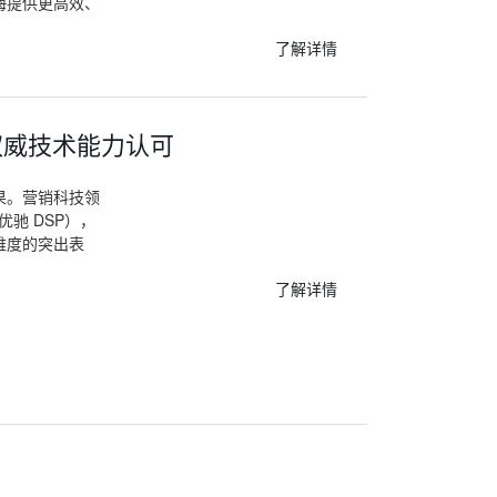
海提供更高效、
了解详情
权威技术能力认可
果。营销科技领
驰 DSP），
维度的突出表
业内首批通过认
了解详情