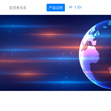
中
En
产品试用
投资者关系