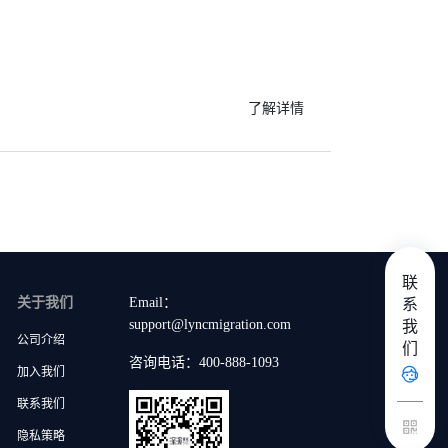
了解详情
联
系
关于我们
Email：
我
support@lyncmigration.com
公司介绍
们
咨询电话：400-888-1093
加入我们
联系我们
隐私策略