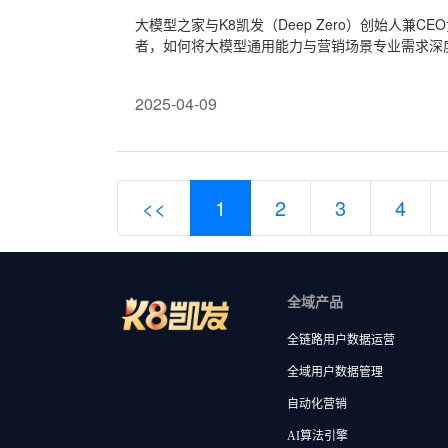
大模型之家与K8凯发（Deep Zero）创始人兼
者，如何将大模型通用能力与营销场景专业需求深度
2025-04-09
<<
1
2
3
4
全域产品
全链路用户数据运营
全域用户数据管理
自动化营销
AI算法引擎