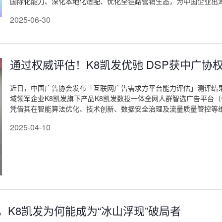
国际化能力、深化本地化适配、优化全链路营销生态，为中国企业出
合规、智能的一站式解决方案。
2025-06-30
通过权威评估！K8凯发优驰 DSP获中广协
近日，中国广告协会发布「互联网广告需求方平台能力评估」测评结
域领军企业K8凯发旗下产品K8凯发数投一体全网人群智选广告平台（优
凭借其在智能算法优化、技术创新、数据安全治理及流量质量管控等
现，高分通过该项行业权威测评，获颁中国广告协会评估证书，成为
2025-04-10
证的标杆企业。
，K8凯发为何能成为“冰山浮现”破局者