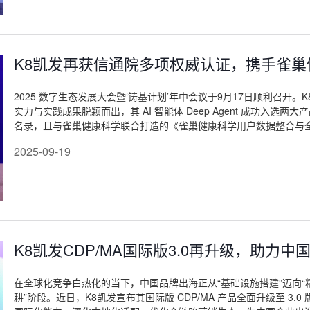
K8凯发再获信通院多项权威认证，携手雀
2025 数字生态发展大会暨‘铸基计划’年中会议于9月17日顺利召开。
实力与实践成果脱颖而出，其 AI 智能体 Deep Agent 成功入选两
名录，且与雀巢健康科学联合打造的《雀巢健康科学用户数据整合与
目，获评2025年上半年度中国高质量数字化转型十大典型案例，成为
2025-09-19
域的亮眼标杆。
K8凯发CDP/MA国际版3.0再升级，助力
在全球化竞争白热化的当下，中国品牌出海正从“基础设施搭建”迈向“
耕”阶段。近日，K8凯发宣布其国际版 CDP/MA 产品全面升级至 3.0