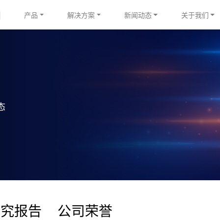
产品
解决方案
新闻动态
关于我们
态
研究报告
公司荣誉