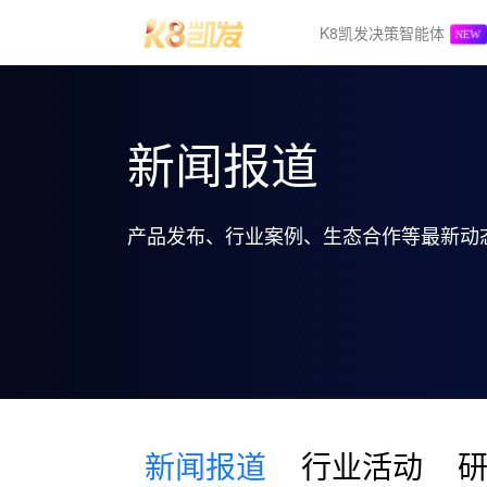
K8凯发决策智能体
新闻报道
产品发布、行业案例、生态合作等最新动
新闻报道
行业活动