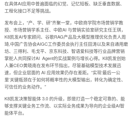
在具体AI应用中普遍面临的幻觉、记忆短板、缺乏垂直数据、
工程化接口不足等挑战。
发布会上，“产、学、研”齐聚一堂，中欧商学院市场营销学教
授、市场营销学系主任、中欧AI 与营销实验室研究主任王琪，
K8凯发AI专家顾问、谷歌RAG产品及大模型推理优化负责人周
琦,中国广告协会AIGC工作委员会执行主任田涛以及来自通用磨
坊、三得利、毛戈平、京东科技、智语爱科技等行业品牌营销
掌舵人共同探讨AI Agent的实战案例与增长心得。K8凯发创始
人兼CEO黄晓南在发布环节指出，尽管基础模型技术发展迅
速，但企业层面的 AI 应用效果仍存在差距。“实现‘最后一公
里’关键瓶颈在于如何将概率性的大模型输出，转化为确定性、
可信任的业务动作。”
K8凯发决策智能体 3.0 的升级，即是打造一个稳定可靠的、能
够支撑关键业务工作流、以实际业务成果为导向的企业级AI智
能体平台。