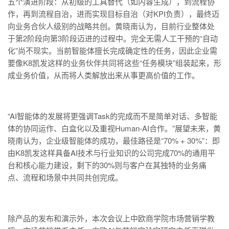
五个演进阶段：从初级的工具替代（如内容生成），到流程协
作，再到流程自治，进而实现目标自治（对KPI负责），最终迈
向业务合伙人级别的战略共创。黄晓南认为，目前行业整体处
于第2阶段向第3阶段迈进的过程中。完全无需人工干预的“自动
化”尚不现实。当前智能体擅长完成确定性的任务，因此企业需
要像K8凯发这样的业务伙伴共同将这些“任务模块”组装起来，形
成业务价值，从而将人类解放出来从事更高价值的工作。
“AI智能体的发展将更强调Task的完成而不是简单对话、多智能
体的协同运作、白盒化以及重视Human-AI合作。”展望未来，黄
晓南认为，企业级智能体的成功，最佳路径是“70% + 30%”：即
由K8凯发这样具备AI技术与行业知识的公司完成70%的通用平
台和核心能力建设，剩下的30%则与客户在其独特的业务痛
点、流程和场景中共同共创完成。
除产品的发布和演示外，本次会议上中欧商学院市场营销学教