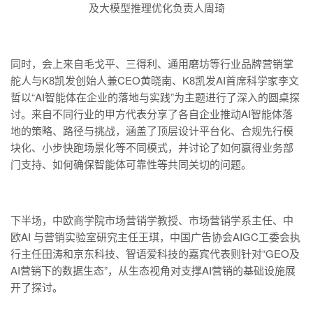
及大模型推理优化负责人周琦
同时，会上来自毛戈平、三得利、通用磨坊等行业品牌营销掌
舵人与K8凯发创始人兼CEO黄晓南、K8凯发AI首席科学家李文
哲以“AI智能体在企业的落地与实践”为主题进行了深入的圆桌探
讨。来自不同行业的甲方代表分享了各自企业推动AI智能体落
地的策略、路径与挑战，涵盖了顶层设计平台化、合规先行模
块化、小步快跑场景化等不同模式，并讨论了如何赢得业务部
门支持、如何确保智能体可靠性等共同关切的问题。
下半场，中欧商学院市场营销学教授、市场营销学系主任、中
欧AI 与营销实验室研究主任王琪，中国广告协会AIGC工委会执
行主任田涛和京东科技、智语爱科技的嘉宾代表则针对“GEO及
AI营销下的数据生态”，从生态视角对支撑AI营销的基础设施展
开了探讨。