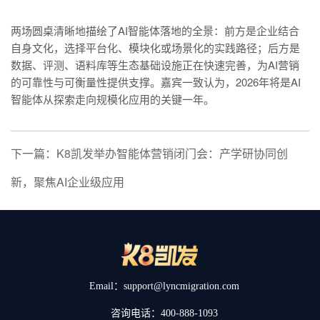
两场圆桌清晰地描绘了AI智能体落地的全景：前方是企业结合
自身文化，选择平台化、模块化或场景化的实践路径；后方是
数据、评测、语料库等生态基础设施正在快速完善，为AI营销
的可靠性与可衡量性提供支撑。嘉宾一致认为，2026年将是AI
智能体从探索走向规模化应用的关键一年。
下一篇：K8凯发举办智能体营销闭门会：产学研协同创
新，聚焦AI企业级应用
Email：support@lyncmigration.com
咨询电话：400-888-1093