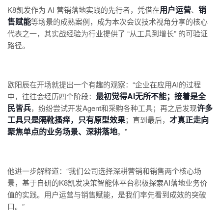
用户运营
销
K8凯发作为 AI 营销落地实践的先行者，凭借在
、
售赋能
等场景的成熟案例，成为本次会议技术视角分享的核心
代表之一，其实战经验为行业提供了 “从工具到增长” 的可验证
路径。
欧阳辰在开场就提出一个有趣的观察：“企业在应用AI的过程
最初觉得AI无所不能；接着是全
中，往往会经历四个阶段：
民皆兵
许多
，纷纷尝试开发Agent和采购各种工具；再之后发现
工具只是隔靴搔痒，只有原型效果
才真正走向
；直到最后，
聚焦单点的业务场景、深耕落地
。”
他进一步解释道：“我们公司选择深耕营销和销售两个核心场
景，基于自研的K8凯发决策智能体平台积极探索AI落地业务价
值的实践。用户运营与销售赋能，是我们率先看到成效的突破
口。”