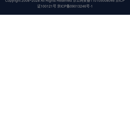
Copyright 2008~2028 All Rights Reserved
京公网安备110105008046
京ICP
证100121号
京ICP备09013246号-1