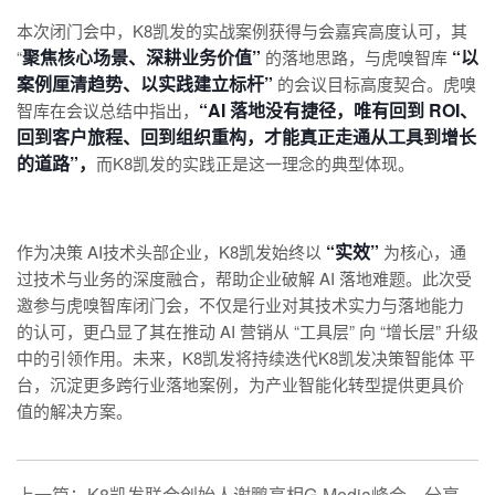
本次闭门会中，K8凯发的实战案例获得与会嘉宾高度认可，其
聚焦核心场景、深耕业务价值”
“以
“
的落地思路，与虎嗅智库
案例厘清趋势、以实践建立标杆”
的会议目标高度契合。虎嗅
“AI 落地没有捷径，唯有回到 ROI、
智库在会议总结中指出，
回到客户旅程、回到组织重构，才能真正走通从工具到增长
的道路”，
而K8凯发的实践正是这一理念的典型体现。
“实效”
作为决策 AI技术头部企业，K8凯发始终以
为核心，通
过技术与业务的深度融合，帮助企业破解 AI 落地难题。此次受
邀参与虎嗅智库闭门会，不仅是行业对其技术实力与落地能力
的认可，更凸显了其在推动 AI 营销从 “工具层” 向 “增长层” 升级
中的引领作用。未来，K8凯发将持续迭代K8凯发决策智能体 平
台，沉淀更多跨行业落地案例，为产业智能化转型提供更具价
值的解决方案。
上一篇：K8凯发联合创始人谢鹏亮相G-Media峰会，分享