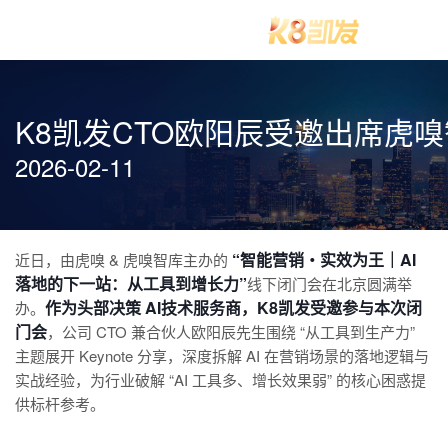
K8凯发CTO欧阳辰受邀出席虎
2026-02-11
“智能营销・实效为王｜AI
近日，由虎嗅 & 虎嗅智库主办的
落地的下一站：从工具到增长力”
线下闭门会在北京圆满举
作为头部决策 AI技术服务商，K8凯发受邀参与本次闭
办。
门会
，公司 CTO 兼合伙人欧阳辰先生围绕 “从工具到生产力”
主题展开 Keynote 分享，深度拆解 AI 在营销场景的落地逻辑与
实战经验，为行业破解 “AI 工具多、增长效果弱” 的核心困惑提
供标杆参考。