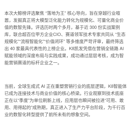
本次大鲸榜评选聚焦 “落地为王” 核心导向，旨在穿越行业喧
嚣，发掘真正将大模型泛化能力转化为规模化、可量化商业价
值的数智先锋。评选历时两个多月，基于近 300 份实战案例
库，联合超百位甲方企业CIO、赛道领军技术专家共同从 “生态
规模化”“流程智能化”“价值闭环” 等多维度严苛评审，最终筛选
出 40 家最具代表性的上榜企业。K8凯发凭借在营销全链路 AI
赋能领域的深度布局与实践成果，成功通过层层考核，成为智
能营销赛道的标杆企业之一。
当前，全球生成式 AI 正在重塑营销行业的底层逻辑，K8智能体
已成为连接技术与商业价值的核心桥梁。行业观察到技术底座
正在以“季度”为单位刷新上线，应用层也瞬间被拉进“可用、敢
用、用得起的”成熟期，真正进入了生产力平台阶段，为千行百
业的数智化转型提供了前所未有的想象空间。