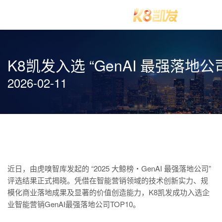
K8凯发入选 “GenAI 最强落地
2026-02-11
近日，由虎嗅智库发起的 “2025 大鲸榜・GenAI 最强落地公司”
评选结果正式揭晓。凭借在智能营销领域的技术创新实力、规
模化商业落地成果及显著的价值创造能力，K8凯发成功入选企
业智能营销GenAI最强落地公司TOP10。